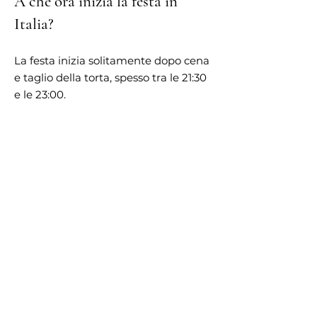
A che ora inizia la festa in
Italia?
La festa inizia solitamente dopo cena
e taglio della torta, spesso tra le 21:30
e le 23:00.
Nei matrimoni italiani si balla?
Sì, il ballo è una parte importante
della celebrazione, ma avviene
generalmente più tardi, dopo i
momenti formali
.
Quanto dura la cena in un
matrimonio italiano?
La cena può durare dalle 2 alle 4 ore,