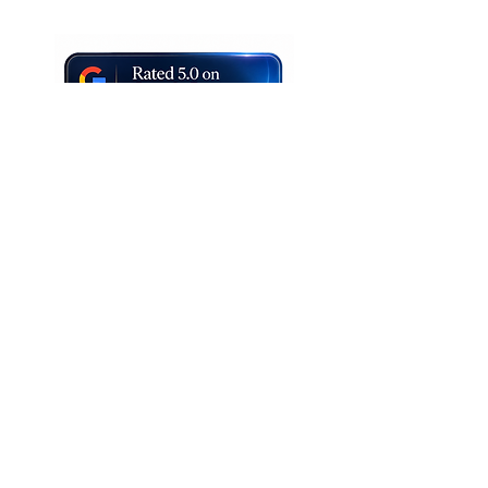
Joe Ferranti — Esperienze musicali
per matrimoni in Italia, per coppie
italiane e internazionali
Con sede in Umbria, lavoro in tutta
Italia per matrimoni in location
esclusive, momenti al tramonto,
eventi su più giorni e feste finali con