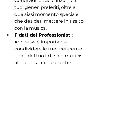
Condividi le tue canzoni e i 
tuoi generi preferiti, oltre a 
qualsiasi momento speciale 
che desideri mettere in risalto 
con la musica.
Fidati dei Professionisti
: 
Anche se è importante 
condividere le tue preferenze, 
fidati del tuo DJ e dei musicisti 
affinché facciano ciò che 
sanno fare meglio. Hanno 
l'esperienza per leggere il 
pubblico e adattare la musica 
di conseguenza per 
mantenere tutti divertiti.
Pianifica un Flusso Lineare
: 
Lavora con il tuo wedding 
planner, il DJ e i musicisti per 
garantire che la musica scorra 